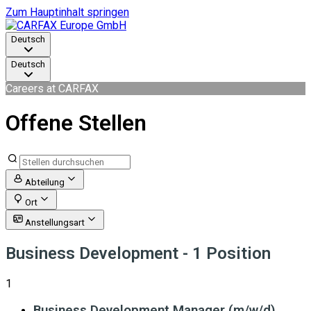
Zum Hauptinhalt springen
Deutsch
Deutsch
Careers at CARFAX
Offene Stellen
Abteilung
Ort
Anstellungsart
Business Development
- 1 Position
1
Business Development Manager (m/w/d)